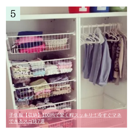
子供服【収納】100均で驚く程スッキリ！今すぐマネ
できるスゴ技7選