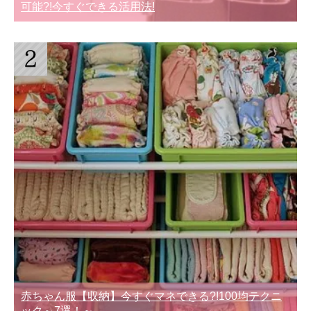
可能?!今すぐできる活用法!
赤ちゃん服【収納】今すぐマネできる?!100均テクニ
ック～7選！～