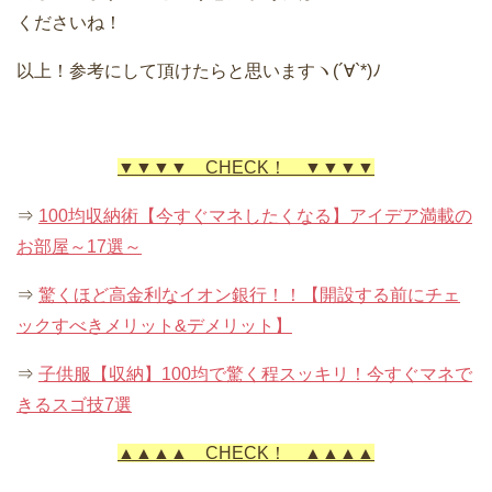
くださいね！
以上！参考にして頂けたらと思いますヽ(´∀`*)ﾉ
▼▼▼▼ CHECK！ ▼▼▼▼
⇒
100均収納術【今すぐマネしたくなる】アイデア満載の
お部屋～17選～
⇒
驚くほど高金利なイオン銀行！！【開設する前にチェ
ックすべきメリット&デメリット】
⇒
子供服【収納】100均で驚く程スッキリ！今すぐマネで
きるスゴ技7選
▲▲▲▲ CHECK！ ▲▲▲▲