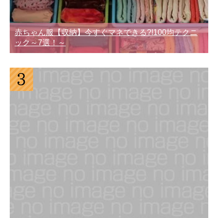
赤ちゃん服【収納】今すぐマネできる?!100均テクニ
ック～7選！～