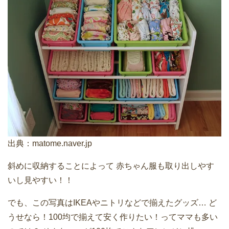
出典：
matome.naver.jp
斜めに収納することによって
赤ちゃん服も取り出しやす
いし見やすい！！
でも、この写真はIKEAやニトリなどで揃えたグッズ…
ど
うせなら！100均で揃えて安く作りたい！ってママも多い