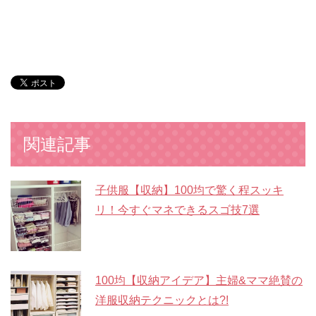
関連記事
子供服【収納】100均で驚く程スッキ
リ！今すぐマネできるスゴ技7選
100均【収納アイデア】主婦&ママ絶賛の
洋服収納テクニックとは?!