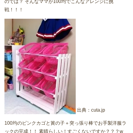
のでは？
そんなママが100均でこんなアレンジに挑
戦！！！
出典：
cuta.jp
100均のピンクカゴと簀の子＋突っ張り棒でお手製洋服ラ
ックの完成！！
素晴らしい！すごくないですか？？？w